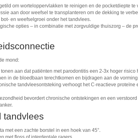
etild om worteloppervlakken te reinigen en de pocketdiepte te
ssie aan door weefsel te transplanteren om de dekking te verbe
 bot- en weefselgroei onder het tandvlees.
rgische opties – in combinatie met zorgvuldige thuiszorg – de 
idsconnectie
 de mond:
tonen aan dat patiënten met parodontitis een 2-3x hoger risico
nnen in de bloedbaan terechtkomen en bijdragen aan de vorming
nische tandvleesontsteking verhoogt het C-reactieve proteïne
zondheid bevordert chronische ontstekingen en een verstoord 
anker.
d tandvlees
a met een zachte borstel in een hoek van 45°.
n met floss of interdentale ragers.