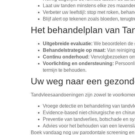
Laat uw tanden minstens elke zes maanden 
Verbeter uw leefstijl: stop met roken, beh
Blijf alert op tekenen zoals bloeden, teru
Het behandelplan van Tan
Uitgebreide evaluatie:
We beoordelen de ge
Behandelstrategie op maat:
Van reiniging
Continu onderhoud:
Vervolgbezoeken om 
Voorlichting en ondersteuning:
Persoonli
termijn te behouden.
Uw weg naar een gezonde 
Tandvleesaandoeningen zijn zowel te voorkomen
Vroege detectie en behandeling van tand
Evidence-based niet-chirurgische en chirur
Preventie van tandverlies, botschade en s
Advies voor het behouden van een levens
Boek vandaag nog uw parodontale screening en z