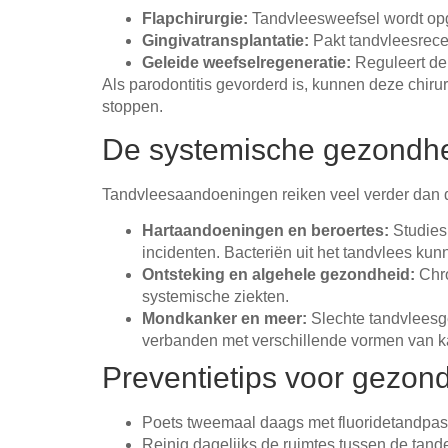
Flapchirurgie:
Tandvleesweefsel wordt opg
Gingivatransplantatie:
Pakt tandvleesrece
Geleide weefselregeneratie:
Reguleert de
Als parodontitis gevorderd is, kunnen deze chiru
stoppen.
De systemische gezondhe
Tandvleesaandoeningen reiken veel verder dan
Hartaandoeningen en beroertes:
Studies 
incidenten. Bacteriën uit het tandvlees ku
Ontsteking en algehele gezondheid:
Chro
systemische ziekten.
Mondkanker en meer:
Slechte tandvleesge
verbanden met verschillende vormen van k
Preventietips voor gezon
Poets tweemaal daags met fluoridetandpast
Reinig dagelijks de ruimtes tussen de tande