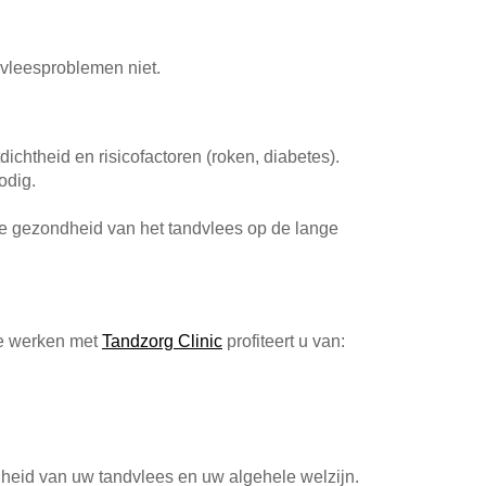
dvleesproblemen niet.
chtheid en risicofactoren (roken, diabetes).
odig.
 de gezondheid van het tandvlees op de lange
te werken met
Tandzorg Clinic
profiteert u van:
heid van uw tandvlees en uw algehele welzijn.