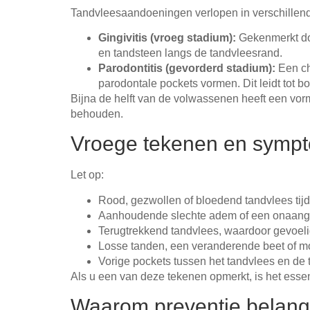
Tandvleesaandoeningen verlopen in verschillend
Gingivitis (vroeg stadium):
Gekenmerkt doo
en tandsteen langs de tandvleesrand.
Parodontitis (gevorderd stadium):
Een ch
parodontale pockets vormen. Dit leidt tot bo
Bijna de helft van de volwassenen heeft een vo
behouden.
Vroege tekenen en sympt
Let op:
Rood, gezwollen of bloedend tandvlees tijd
Aanhoudende slechte adem of een onaan
Terugtrekkend tandvlees, waardoor gevoeli
Losse tanden, een veranderende beet of m
Vorige pockets tussen het tandvlees en de 
Als u een van deze tekenen opmerkt, is het essen
Waarom preventie belangri