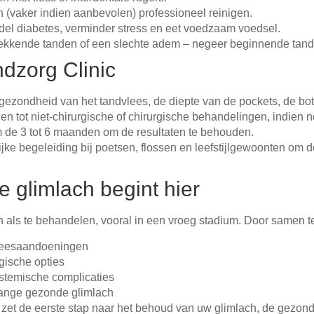
(vaker indien aanbevolen) professioneel reinigen.
andel diabetes, verminder stress en eet voedzaam voedsel.
gtrekkende tanden of een slechte adem – negeer beginnende tan
dzorg Clinic
zondheid van het tandvlees, de diepte van de pockets, de botdi
en tot niet-chirurgische of chirurgische behandelingen, indien n
de 3 tot 6 maanden om de resultaten te behouden.
jke begeleiding bij poetsen, flossen en leefstijlgewoonten om
glimlach begint hier
 als te behandelen, vooral in een vroeg stadium. Door samen 
vleesaandoeningen
gische opties
ystemische complicaties
lange gezonde glimlach
et de eerste stap naar het behoud van uw glimlach, de gezond