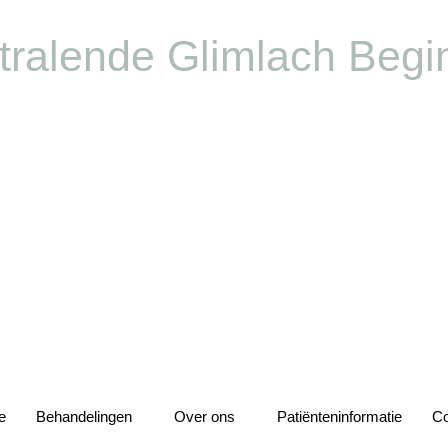
tralende Glimlach Begin
e
Behandelingen
Over ons
Patiënteninformatie
Co