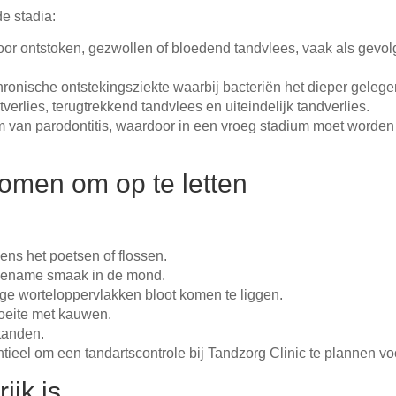
e stadia:
r ontstoken, gezwollen of bloedend tandvlees, vaak als gevol
ronische ontstekingsziekte waarbij bacteriën het dieper gelege
tverlies, terugtrekkend tandvlees en uiteindelijk tandverlies.
rm van parodontitis, waardoor in een vroeg stadium moet worde
omen om op te letten
ens het poetsen of flossen.
gename smaak in de mond.
ge worteloppervlakken bloot komen te liggen.
oeite met kauwen.
tanden.
tieel om een tandartscontrole bij Tandzorg Clinic te plannen vo
jk is