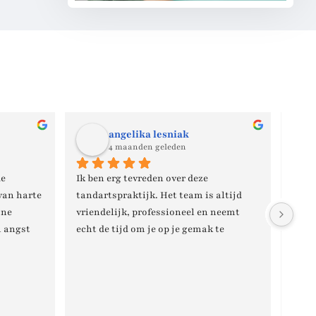
angelika lesniak
4 maanden geleden
e 
Ik ben erg tevreden over deze 
Super
van harte 
tandartspraktijk. Het team is altijd 
vlot
ne 
vriendelijk, professioneel en neemt 
behan
 angst 
echt de tijd om je op je gemak te 
beha
ol 
stellen. Ze leggen alles duidelijk uit en 
luist
t naar 
proberen zo goed mogelijk te helpen. Je 
gehoo
t 
merkt dat ze veel ervaring hebben en 
gen werd 
dat ze echt om hun patiënten geven. Ik 
ok 
voel me hier altijd goed verzorgd en 