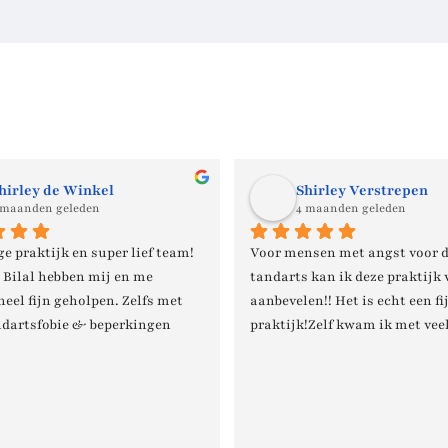
hirley de Winkel
Shirley Verstrepen
 maanden geleden
4 maanden geleden
e praktijk en super lief team! 
Voor mensen met angst voor d
 Bilal hebben mij en me 
tandarts kan ik deze praktijk 
heel fijn geholpen. Zelfs met 
aanbevelen!! Het is echt een fij
dartsfobie & beperkingen 
praktijk!Zelf kwam ik met veel
e super goed om te gaan. Ik kan 
binnen maar werd heel begripv
n maar aanraden!
ontvangen door Sadaf, zij heef
me geluisterd en me echt gerus
gesteld!Tijdens de behandelin
alles goed uitgelegd. Er werd o