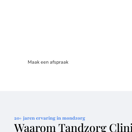
Bij Tandzorg Clinic draait alles om u.
Een bezoek aa
Ons team staat voor u klaar met rust, aandacht en d
gemak en veilig voelt
.
Of het nu gaat om uw eerste bezoek, een gebitscontr
uitleg: ons team begeleidt u stap voor stap.
Wij zorge
nodig heeft.
Maak een afspraak
20+ jaren ervaring in mondzorg
Waarom Tandzorg Clin