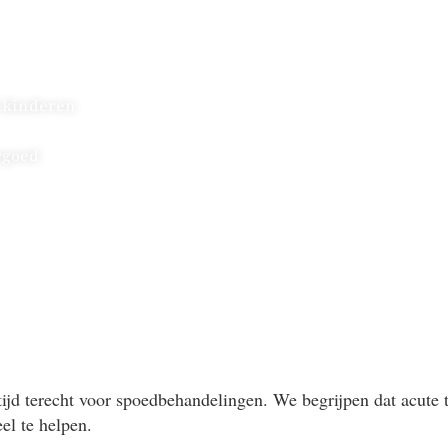
delijke team staat klaar voor iedereen
n kinderen
rgoed
altijd terecht voor spoedbehandelingen. We begrijpen dat ac
el te helpen.