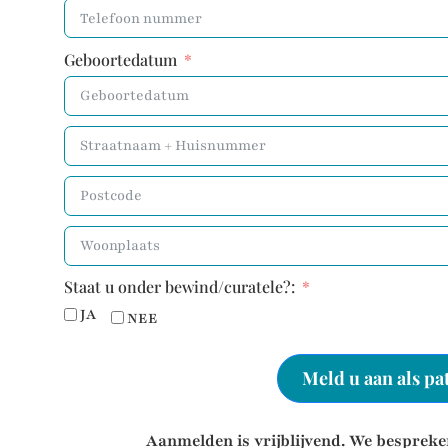
Geboortedatum
Staat u onder bewind/curatele?:
JA
NEE
Meld u aan als pa
Aanmelden is vrijblijvend. We bespreken