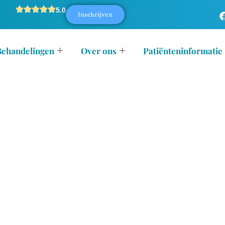
5.0
Inschrijven
Behandelingen
Over ons
Patiënteninformatie
 IS ONZE
ige zorg en persoonlijke aandacht. Van de eerste