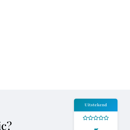
n de tandarts kan soms spannend zijn.
eskundigheid, zodat u zich op uw
ole, een behandeling of om advies en
n dat u precies de zorg krijgt die u
Uitstekend
ic?