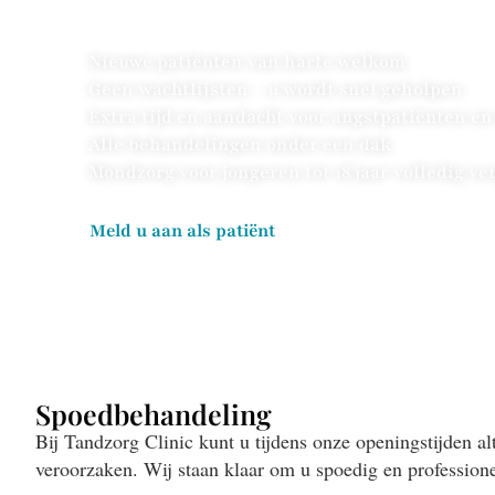
tandjes tot een volwassen gebit – ons ervaren en vrien
Nieuwe patiënten van harte welkom
Geen wachtlijsten – u wordt snel geholpen
Extra tijd en aandacht voor angstpatiënten e
Alle behandelingen onder een dak
Mondzorg voor jongeren tot 18 jaar volledig ve
Meld u aan als patiënt
Spoedbehandeling
Bij Tandzorg Clinic kunt u tijdens onze openingstijden 
veroorzaken.
Wij staan klaar om u spoedig en professione