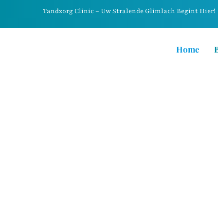
Tandzorg Clinic – Uw Stralende Glimlach Begint Hier!
Home
★★★★★ 5-Sterren Tandarts in Breda
UW GLIMLACH
ZORG
Tandartspraktijk in Breda voor complete tandheelkund