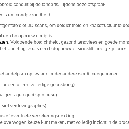
gebreid consult bij de tandarts. Tijdens deze afspraak:
enis en mondgezondheid.
tgenfoto’s of 3D-scans, om botdichtheid en kaakstructuur te be
f een botopbouw nodig is.
aten
. Voldoende botdichtheid, gezond tandvlees en goede mond
ehandeling, zoals een botopbouw of sinuslift, nodig zijn om stabi
jk behandelplan op, waarin onder andere wordt meegenomen:
 tanden of een volledige gebitsboog).
taatgedragen gebitsprothese).
usief verdovingsopties).
usief eventuele verzekeringsdekking.
weloverwogen keuze kunt maken, met volledig inzicht in de proce