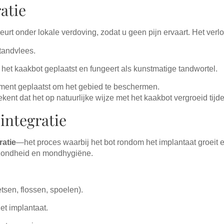
atie
urt onder lokale verdoving, zodat u geen pijn ervaart. Het verloo
 tandvlees.
 het kaakbot geplaatst en fungeert als kunstmatige tandwortel.
tment geplaatst om het gebied te beschermen.
ekent dat het op natuurlijke wijze met het kaakbot vergroeid tij
integratie
ratie
—het proces waarbij het bot rondom het implantaat groeit en 
ezondheid en mondhygiëne.
sen, flossen, spoelen).
et implantaat.