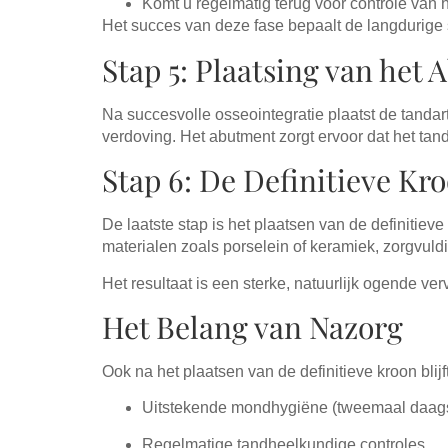
Komt u regelmatig terug voor controle van 
Het succes van deze fase bepaalt de langdurige st
Stap 5: Plaatsing van het
Na succesvolle osseointegratie plaatst de tandart
verdoving. Het abutment zorgt ervoor dat het tan
Stap 6: De Definitieve Kr
De laatste stap is het plaatsen van de definitie
materialen zoals porselein of keramiek, zorgvuld
Het resultaat is een sterke, natuurlijk ogende v
Het Belang van Nazorg
Ook na het plaatsen van de definitieve kroon blij
Uitstekende mondhygiëne (tweemaal daags 
Regelmatige tandheelkundige controles.