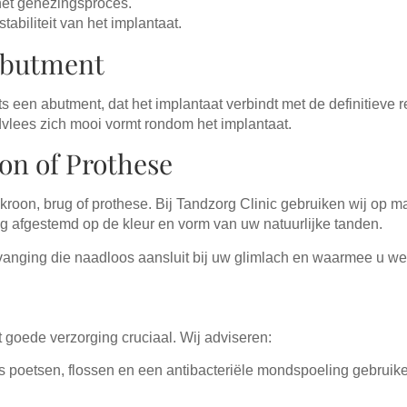
het genezingsproces.
abiliteit van het implantaat.
 Abutment
s een abutment, dat het implantaat verbindt met de definitieve re
dvlees zich mooi vormt rondom het implantaat.
oon of Prothese
ve kroon, brug of prothese. Bij Tandzorg Clinic gebruiken wij 
ig afgestemd op de kleur en vorm van uw natuurlijke tanden.
ervanging die naadloos aansluit bij uw glimlach en waarmee u we
ft goede verzorging cruciaal. Wij adviseren:
poetsen, flossen en een antibacteriële mondspoeling gebruike