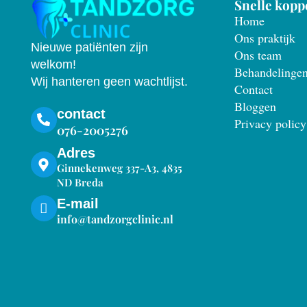
Snelle kopp
Home
Ons praktijk
Nieuwe patiënten zijn
Ons team
welkom!
Behandelinge
Wij hanteren geen wachtlijst.
Contact
Bloggen
contact
Privacy policy
076-2005276
Adres
Ginnekenweg 337-A3, 4835
ND Breda
E-mail
info@tandzorgclinic.nl