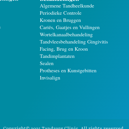
Algemene Tandheelkunde
Periodieke Controle
Kronen en Bruggen
n
Cariës, Gaatjes en Vullingen
Wortelkanaalbehandeling
Tandvleesbehandeling Gingivitis
Facing, Brug en Kroon
Tandimplantaten
Sealen
Protheses en Kunstgebitten
Invisalign
Copyright© 2025 Tandzorg Clinic, All rights reserved.