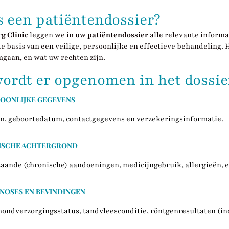
s een patiëntendossier?
g Clinic
leggen we in uw
patiëntendossier
alle relevante informa
de basis van een veilige, persoonlijke en effectieve behandeling
gaan, en wat uw rechten zijn.
ordt er opgenomen in het dossie
OONLIJKE GEGEVENS
am, geboortedatum, contactgegevens en verzekeringsinformatie.
ISCHE ACHTERGROND
taande (chronische) aandoeningen, medicijngebruik, allergieën, 
NOSES EN BEVINDINGEN
mondverzorgingsstatus, tandvleesconditie, röntgenresultaten (i