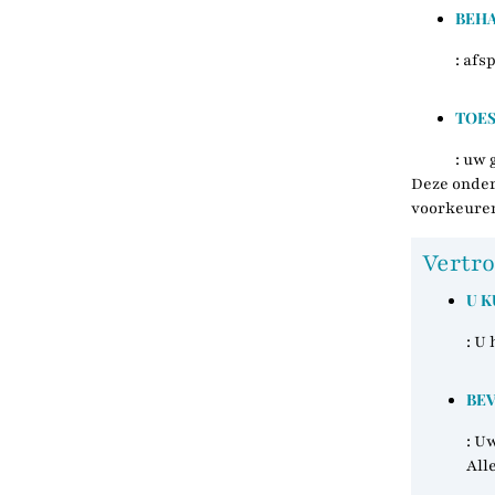
BEHA
: afs
TOE
: uw 
Deze onder
voorkeuren
Vertro
U K
: U
BEV
: U
All