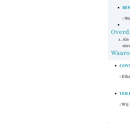
BE
: W
Overdr
Als
nie
Waarom
CONT
: Elk
VEIL
: Wij
.