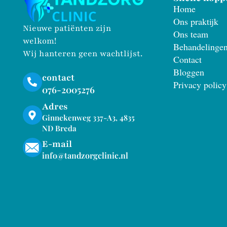
Home
Ons praktijk
Nieuwe patiënten zijn
Ons team
welkom!
Behandelinge
Wij hanteren geen wachtlijst.
Contact
Bloggen
contact
Privacy policy
076-2005276
Adres
Ginnekenweg 337-A3, 4835
ND Breda
E-mail
info@tandzorgclinic.nl