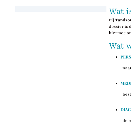
Wat i
Bij
Tandzor
dossier is 
hiermee om
Wat w
PERS
: na
MED
: bes
DIAG
: de 