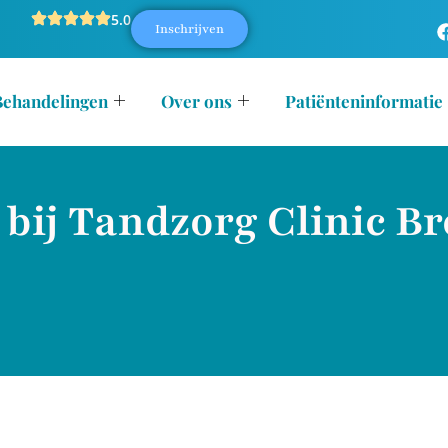
5.0
Inschrijven
Behandelingen
Over ons
Patiënteninformatie
bij Tandzorg Clinic B