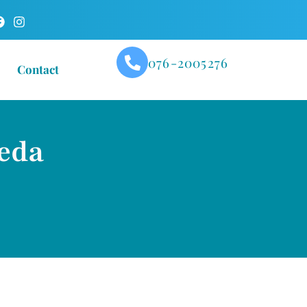
076-2005276
Contact
reda