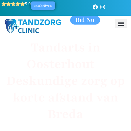
5.0
Inschrijven
Bel Nu
Tandarts in
Oosterhout –
Deskundige zorg op
korte afstand van
Breda